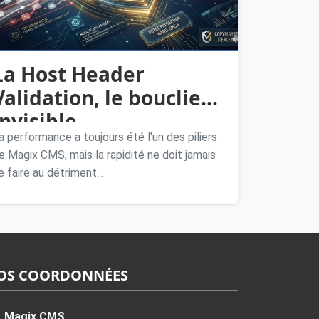
La Host Header
Validation, le bouclier
invisible
a performance a toujours été l'un des piliers
e Magix CMS, mais la rapidité ne doit jamais
e faire au détriment...
OS COORDONNÉES
Magix CMS