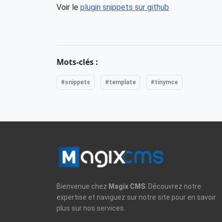
Voir le
plugin snippets sur github
Mots-clés :
#snippets
#template
#tinymce
Bienvenue chez
Magix CMS
. Découvrez notre
expertise et naviguez sur notre site pour en savoir
plus sur nos services.