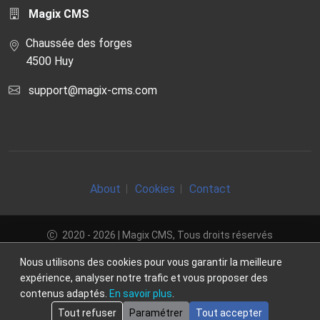
Magix CMS
Chaussée des forges
4500 Huy
support@magix-cms.com
About
Cookies
Contact
2020 - 2026 | Magix CMS, Tous droits réservés
Nous utilisons des cookies pour vous garantir la meilleure
Créé par
Magix CMS
expérience, analyser notre trafic et vous proposer des
contenus adaptés.
En savoir plus
.
Tout refuser
Paramétrer
Tout accepter
MENU
PARTAGER
HAUT